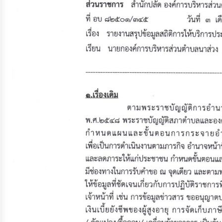
จัดการ
ความ
รู้
การ
ดำเนิน
งาน
การ
ให้
บริการ
แผนการ
ใช้
จ่าย
งบ