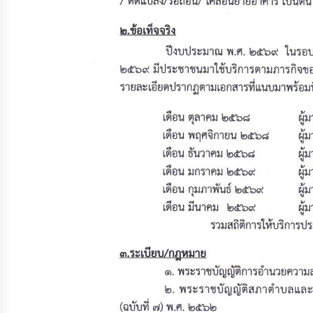
ประมาณ
ประจำ
ปี
การ
บริหาร
และ
พัฒนา
ทรัพยากร
บุคคล
การ
จัด
ซื้อ
จัด
จ้าง