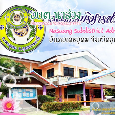
×
หน้า
close
หลัก
ข้อมูล
พื้น
ฐาน
บุคลากร
แผน
ยุทธศาสตร์
ข่าวสาร