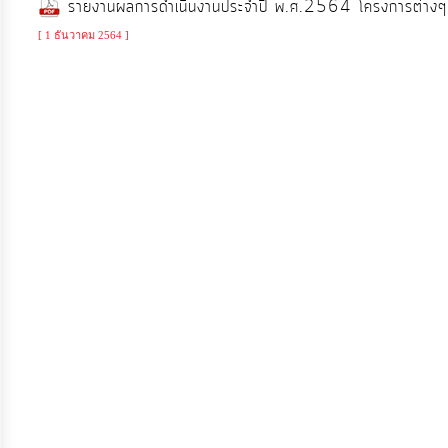
รายงานผลการดำเนินงานประจำปี พ.ศ.2564 โครงการต่าง
จัดการ
ความ
[ 1 ธันวาคม 2564 ]
รู้
การ
ดำเนิน
งาน
การ
ให้
บริการ
แผนการ
ใช้
จ่าย
งบ