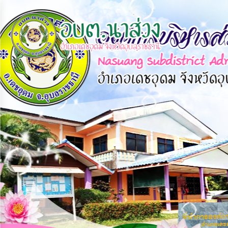
×
หน้า
close
หลัก
ข้อมูล
พื้น
ฐาน
บุคลากร
แผน
ยุทธศาสตร์
ข่าวสาร