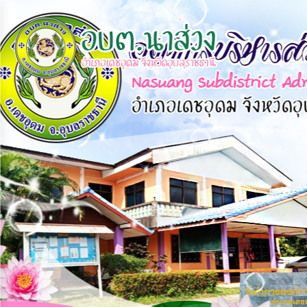
×
หน้า
close
หลัก
ข้อมูล
พื้น
ฐาน
บุคลากร
แผน
ยุทธศาสตร์
ข่าวสาร