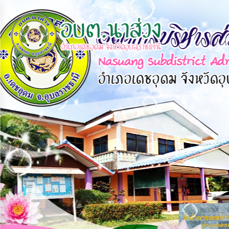
×
หน้า
close
หลัก
ข้อมูล
พื้น
ฐาน
บุคลากร
แผน
ยุทธศาสตร์
ข่าวสาร