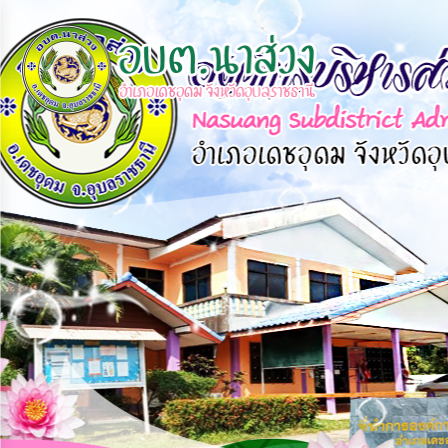
×
หน้า
close
หลัก
ข้อมูล
พื้น
ฐาน
บุคลากร
แผน
ยุทธศาสตร์
ข่าวสาร