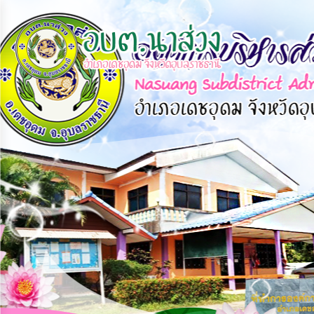
×
หน้า
close
หลัก
ข้อมูล
พื้น
ฐาน
บุคลากร
แผน
ยุทธศาสตร์
ข่าวสาร