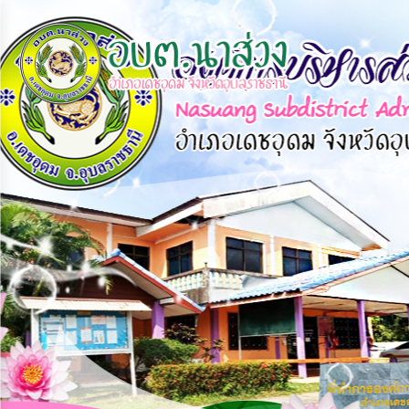
×
หน้า
close
หลัก
ข้อมูล
พื้น
ฐาน
บุคลากร
แผน
ยุทธศาสตร์
ข่าวสาร