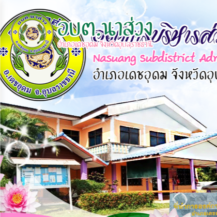
×
หน้า
close
หลัก
ข้อมูล
พื้น
ฐาน
บุคลากร
แผน
ยุทธศาสตร์
ข่าวสาร