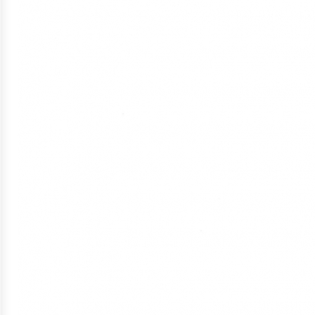
ประมาณ
ประจำ
ปี
การ
บริหาร
และ
พัฒนา
ทรัพยากร
บุคคล
การ
จัด
ซื้อ
จัด
จ้าง