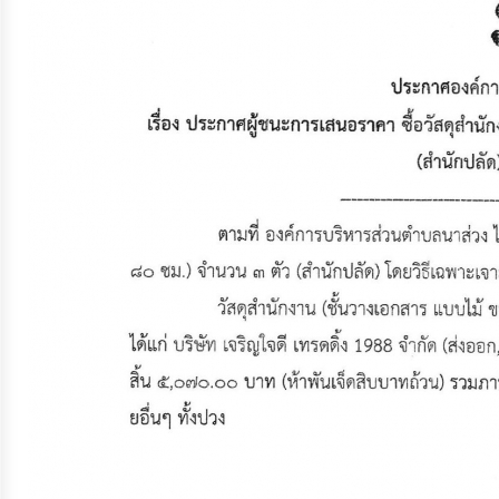
จัดการ
ความ
รู้
การ
ดำเนิน
งาน
การ
ให้
บริการ
แผนการ
ใช้
จ่าย
งบ