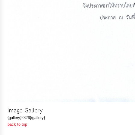
การ
เงิน
การ
คลัง
แผนการ
ป้องกัน
การ
ทุจริต
การ
Image Gallery
ดำเนิน
{gallery}2326{/gallery}
การ
back to top
เพื่อ