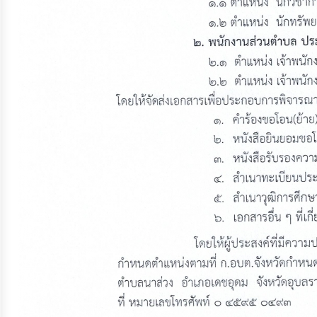
ประมาณ
ประจำ
ปี
การ
บริหาร
และ
พัฒนา
ทรัพยากร
บุคคล
การ
จัด
ซื้อ
จัด
จ้าง