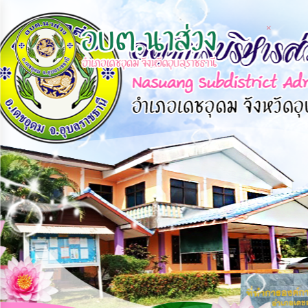
×
×
หน้า
close
หลัก
ข้อมูล
พื้น
ฐาน
บุคลากร
แผน
ยุทธศาสตร์
ข่าวสาร