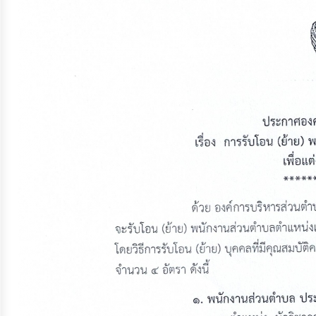
จัดการ
ความ
รู้
การ
ดำเนิน
งาน
การ
ให้
บริการ
แผนการ
ใช้
จ่าย
งบ