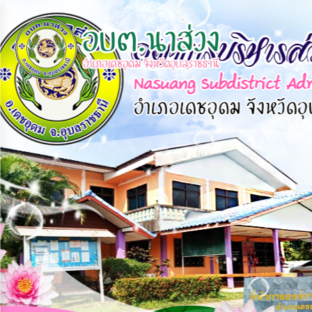
×
หน้า
close
หลัก
ข้อมูล
พื้น
ฐาน
บุคลากร
แผน
ยุทธศาสตร์
ข่าวสาร