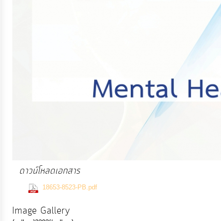
การ
เงิน
การ
คลัง
แผนการ
ป้องกัน
การ
ทุจริต
ดาวน์โหลดเอกสาร
การ
ดำเนิน
(452 Downloads)
18653-8523-PB.pdf
การ
Image Gallery
เพื่อ