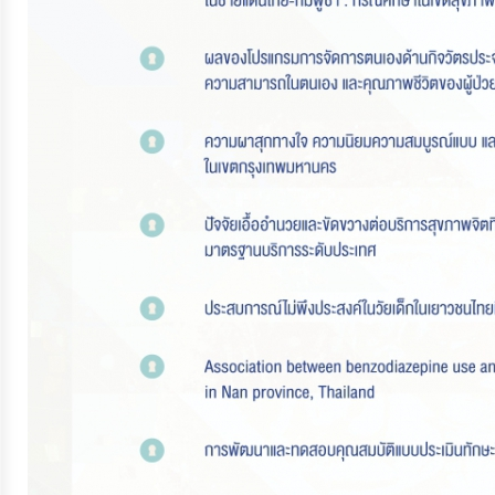
ประมาณ
ประจำ
ปี
การ
บริหาร
และ
พัฒนา
ทรัพยากร
บุคคล
การ
จัด
ซื้อ
จัด
จ้าง