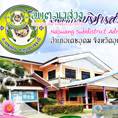
×
×
หน้า
close
หลัก
ข้อมูล
พื้น
ฐาน
บุคลากร
แผน
ยุทธศาสตร์
ข่าวสาร