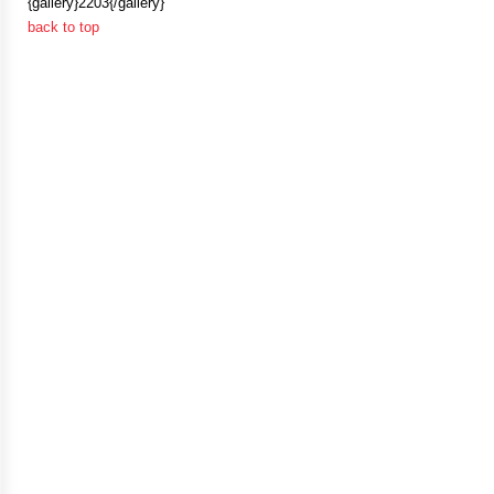
{gallery}2203{/gallery}
ป้องกัน
back to top
การ
ทุจริต
มาตรการ
ภายใน
ป้องกัน
การ
ทุจริต
การ
ส่ง
เสริม
ความ
โปร่งใส