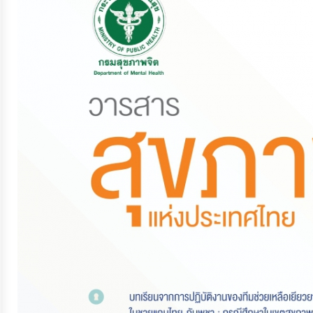
จัดการ
ความ
รู้
การ
ดำเนิน
งาน
การ
ให้
บริการ
แผนการ
ใช้
จ่าย
งบ