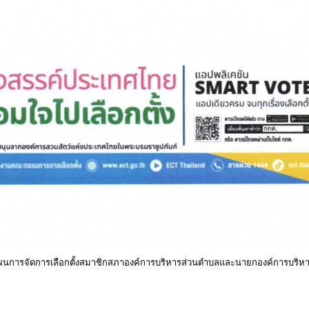
แผนการจัดการเลือกตั้งสมาชิกสภาองค์การบริหารส่วนตำบลและนายกองค์การบริห