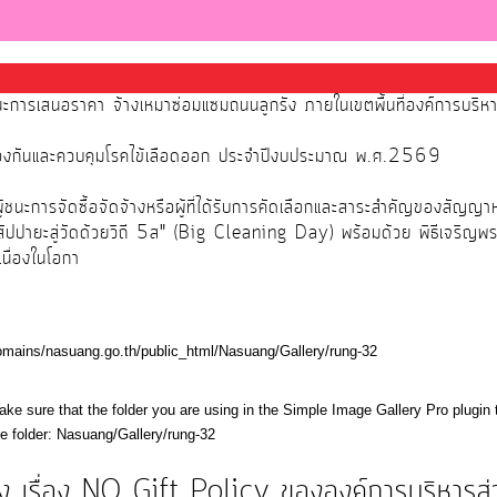
นะการเสนอราคา จ้างเหมาซ่อมแซมถนนลูกรัง ภายในเขตพื้นที่องค์การบริ
้องกันและควบคุมโรคไข้เลือดออก ประจำปีงบประมาณ พ.ศ.2569
นะการจัดซื้อจัดจ้างหรือผู้ที่ได้รับการคัดเลือกและสาระสำคัญของสัญญา
สัปปายะสู่วัดด้วยวิถี 5ส" (Big Cleaning Day) พร้อมด้วย พิธีเจริญพ
นื่องในโอกา
/domains/nasuang.go.th/public_html/Nasuang/Gallery/rung-32
ke sure that the folder you are using in the Simple Image Gallery Pro plugin 
he folder: Nasuang/Gallery/rung-32
ง เรื่อง NO Gift Policy ขององค์การบริหารส่