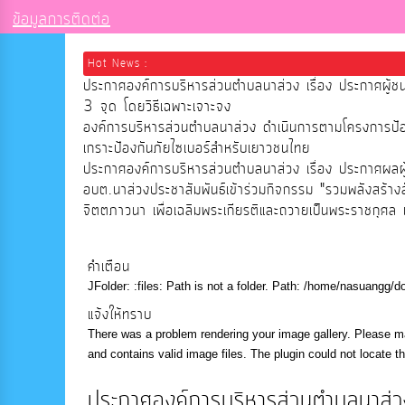
ข้อมูลการติดต่อ
Hot News :
ประกาศองค์การบริหารส่วนตำบลนาส่วง เรื่อง ประกาศผู้ช
3 จุด โดยวิธีเฉพาะเจาะจง
องค์การบริหารส่วนตำบลนาส่วง ดำเนินการตามโครงการป
เกราะป้องกันภัยไซเบอร์สำหรับเยาวชนไทย
ประกาศองค์การบริหารส่วนตำบลนาส่วง เรื่อง ประกาศผลผู้ช
อบต.นาส่วงประชาสัมพันธ์เข้าร่วมกิจกรรม "รวมพลังสร้าง
จิตตภาวนา เพื่อเฉลิมพระเกียรติและถวายเป็นพระราชกุศล เ
คำเตือน
JFolder: :files: Path is not a folder. Path: /home/nasuangg
แจ้งให้ทราบ
There was a problem rendering your image gallery. Please ma
and contains valid image files. The plugin could not locate t
ประกาศองค์การบริหารส่วนตำบลนาส่ว