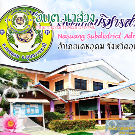
×
หน้า
close
หลัก
ข้อมูล
พื้น
ฐาน
บุคลากร
แผน
ยุทธศาสตร์
ข่าวสาร