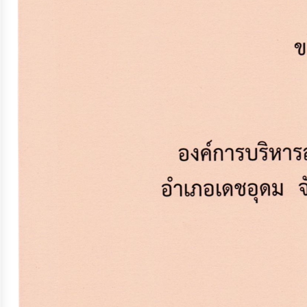
ประมาณ
ประจำ
ปี
การ
บริหาร
และ
พัฒนา
ทรัพยากร
บุคคล
การ
จัด
ซื้อ
จัด
จ้าง