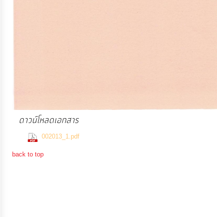
การ
เงิน
การ
คลัง
แผนการ
ป้องกัน
ดาวน์โหลดเอกสาร
การ
(859 Downloads)
ทุจริต
002013_1.pdf
back to top
การ
ดำเนิน
การ
เพื่อ