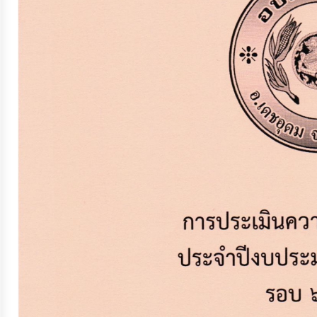
จัดการ
ความ
รู้
การ
ดำเนิน
งาน
การ
ให้
บริการ
แผนการ
ใช้
จ่าย
งบ