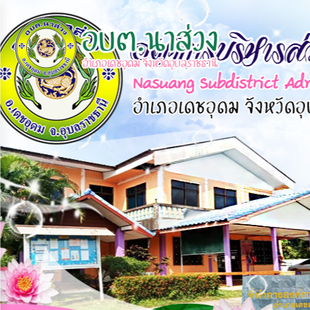
×
หน้า
close
หลัก
ข้อมูล
พื้น
ฐาน
บุคลากร
แผน
ยุทธศาสตร์
ข่าวสาร